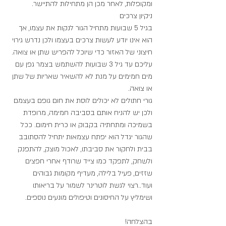
ומקופלות, לאחר מכן הן מתחילות להתיישר.
ניקיון צרכים
בגיל 5 שבועות מתחיל הגור לנקות את עצמו, אך 
הוא אינו יודע לעשות צרכים בעצמו ולכן נדרש גירוי 
חיצוני של האזור כדי שיוכל להפריש שתן או צואה.
עליכם עד גיל 3 שבועות להשתמש בצמר גפן עם 
מים חמימים על מנת לא להשאיר שאריות של שתן 
או צואה.
גורי חתולים לא יכולים לוסת את חום גופם בעצמם 
ולכן יש להניח אותם בסביבה חמימה, מרופדת 
בשמיכה ומתחתיה בקבוק או כרית חימום. ככל 
שהגור יגדל הוא יפתח עצמאות יתחיל להסתובב 
בבית ולחקור את סביבתו, לאכול מוצק, להתפנק 
ולשחק, לתפקד כמו צייד שרודף אחרי חפצים 
שזזים, פעיל בלילה, מעדיף מקומות גבוהים 
ועוד..רצוי לגשת לוטרינר לשמור על בריאותו 
ושימליץ על החיסונים וטיפולים מונעים נוספים.
בהצלחה!