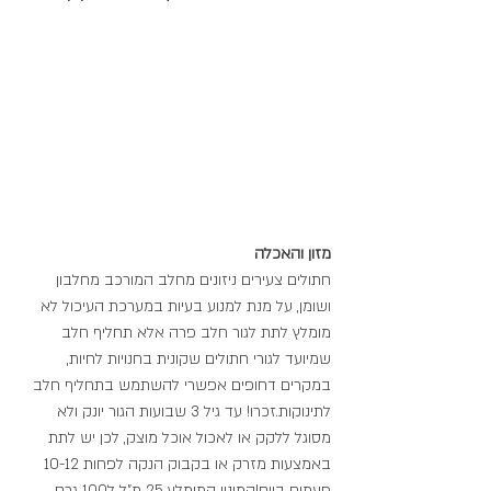
מזון והאכלה
חתולים צעירים ניזונים מחלב המורכב מחלבון 
ושומן, על מנת למנוע בעיות במערכת העיכול לא 
מומלץ לתת לגור חלב פרה אלא תחליף חלב 
שמיועד לגורי חתולים שקונית בחנויות לחיות, 
במקרים דחופים אפשרי להשתמש בתחליף חלב 
לתינוקות.זכרו! עד גיל 3 שבועות הגור יונק ולא 
מסוגל ללקק או לאכול אוכל מוצק, לכן יש לתת 
באמצעות מזרק או בקבוק הנקה לפחות 10-12 
פעמים ביום!המינון המומלץ 25 מ"ל ל100 גרם 