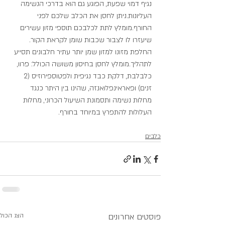
נגיף דמוי שפעת, הפוגע גם הוא בדרכי הנשימה 
העליונות.ניתן לחסן את הכלב שלכם לפני 
החורף.מומלץ לתת לכלבכם תוספי מזון עשירים 
שיעזרו לו לצבור שכבות שומן לקראת הקור. 
החלפת מזונו למזון שמן יותר עתיר חלבונים תסייע 
לתהליך.מומלץ לחסן בחיסון משושה הכולל: פרוו, 
כלבלבת, דלקת כבד נגיפית ולפטוספירוזיס (2 
זנים) ופאראינפלואנזה, שהינו בין היתר כנגד 
מחלות נשימה ותסמונת השיעול הכרוני, מחלות 
העלולות להתפרץ במיוחד בחורף.
כלבים
פוסטים אחרונים
הצג הכול