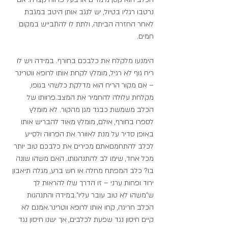
נרטבו רגליו בטיול, יש לנגב אותן היטב במגבת 
לאחר החזרה הביתה, ולתת לו להתבייש במקום 
חמים.
הימנעו מלקלח את כלבכם בחורף. במידה ויש לו 
ריח גוף לא רגיל, מומלץ לקחת אותו לרופא ווטרינר 
– אם מקור הריח הוא מדלקת כלשהי בגופו, 
מקלחת עלולה להחמיר את המצב.פרוותו של 
הכלב משמשת כבגד מגן מהקור. לא מומלץ 
לספרו בחורף, אולם, מומלץ מאוד להבריש אותו 
באופן סדיר על מנת לאוורר את הפרווה ולסייע 
לכלב להתחמםאתם מכירים את כלבכם טוב יותר 
מכל אחד, שימו לב להתנהגותו. האם משהו שונה 
בו? כלב המפתח מחלה או חש ברע, מגלה תיאבון 
ירוד ופחות ערני – זו הדרך שלו להראות לך 
ש"משהו לא טוב עובר עליו".במידה והתנהגות 
הכלב חריגה, קחו אותו לרופא ווטרינר.אמנם לא 
קיים חיסון נגד שפעת לכלבים, אך ישנו חיסון נגד 