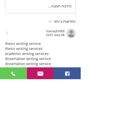
כתיבת תגובה...
החדשות ביותר
mamaj93968
08 במאי 2025
thesis writing service
thesis writing services
academic writing services
dissertation writing service
dissertation writing service
dissertation writing services
custom dissertation writing service
dissertation help
write my dissertation for me
best dissertation writing services
custom dissertation writing service
cheap dissertation writing service
לייק
להשיב