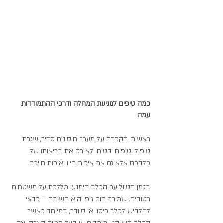
כמה טיפים למניעת המחלה ודרכי ההתמודדות 
עמה
ראשית, הקפדה על מערך חיסונים סדיר, שגרת 
טיפול וטיפוח יבטיחו לא רק את בריאותו של 
כלבכם אלא גם את איכות חייו ואיכות חייכם.
בזמן הטיול עם הכלב הימנעו מללכת על משטחים 
רטובים. שמירת חום גופו היא חשובה – כדאי 
להלביש לכלב כיסוי או סוודר, במיוחד כאשר 
הכלב הוא קטן מימדים או בעל פרווה קצרה. אם 