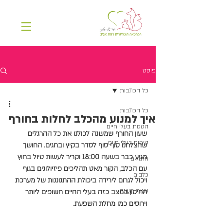
פוסט
כל הכתבות
כל הכתבות
איך למנוע מהכלב לחלות בחורף
הטסת בעלי חיים
שעון החורף שמשנה לכולנו את כל ההרגלים 
טיפוח בעלי חיים
שהצלחנו סוף סוף לסדר בקיץ ובחגים. החושך 
מגיע כבר בשעה 18:00 וקריר לעשות טיול בחוץ 
חתולים
עם הכלב, הקור מאט תהליכים פיזיולוגים בגוף 
כלבים
ויכול לגרום לירידה ביכולת ההתגוננות של מערכת 
עונות השנה
החיסון.במצב כזה בעלי החיים חשופים ליותר 
וירוסים כמו מחלת השפעת.